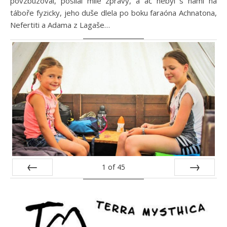
povzbuzoval, posílal milé zprávy, a ač nebyl s námi na
táboře fyzicky, jeho duše dlela po boku faraóna Achnatona,
Nefertiti a Adama z Lagaše…
1
of
45
Prev
Next