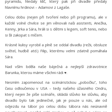
pyramidu, hledaly klíč, který pak při divadle předaly
hlavnímu hrdinovi – Adamovi z Lagaše.
Celou dobu (nejen při tvoření nebo při programu), ale v
každé volné chvilce se jim věnovali naši asistenti, Anežka,
Kenny, Jirka a Sára, hráli si s dětmi s legem, soft tenis, nebo
si šli zakopat s míčem.
Krásné kulisy vyrobil a plně se oddal divadlu (režii, obsluze
světel, hudbě atd.) Filip, kterému velmi zdatně pomáhala
Sára.
Nad vším bděla naše báječná a nejlepší zdravotnice
Barunka, kterou máme všichni rádi ♥.
Nesmím zapomenout na scénáristickou „pobočku“, toho
času odloučenou v USA – tedy našeho úžasného Ondru,
který nejen že píše scénáře, skládá slůvko ke slůvku, aby
divadlo bylo tak jedinečné, jak je pouze u nás, ale od
odjezdu na tábor po celou dobu tábora nás neúnavně