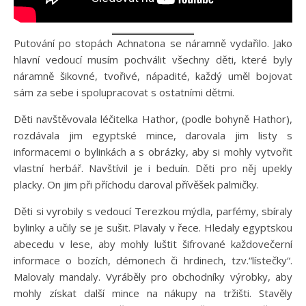
Putování po stopách Achnatona se náramně vydařilo. Jako
hlavní vedoucí musím pochválit všechny děti, které byly
náramně šikovné, tvořivé, nápadité, každý uměl bojovat
sám za sebe i spolupracovat s ostatními dětmi.
Děti navštěvovala léčitelka Hathor, (podle bohyně Hathor),
rozdávala jim egyptské mince, darovala jim listy s
informacemi o bylinkách a s obrázky, aby si mohly vytvořit
vlastní herbář. Navštívil je i beduín. Děti pro něj upekly
placky. On jim při příchodu daroval přívěšek palmičky.
Děti si vyrobily s vedoucí Terezkou mýdla, parfémy, sbíraly
bylinky a učily se je sušit. Plavaly v řece. Hledaly egyptskou
abecedu v lese, aby mohly luštit šifrované každovečerní
informace o bozích, démonech či hrdinech, tzv.“lístečky“.
Malovaly mandaly. Vyráběly pro obchodníky výrobky, aby
mohly získat další mince na nákupy na tržišti. Stavěly